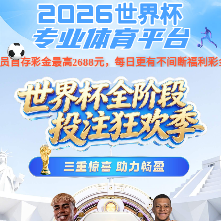
今年会·(jinnianhui)金字招牌诚
001266
股票
代码
信至上-Gold Annual Meeting
全部产品
持续革新，赋能多元领域
智能控制