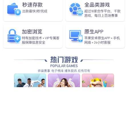
Sensing Element
传感器
满足动态和静态各种精确测量要求，坚固可靠，实现智能
控制
压力
倾角
风速
长角
拉绳
其他
Remote Control
？仄
满足复杂和困难情况下所需，兼具灵活性、耐用
性和安全性