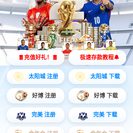
Human-Machine Interaction
HMI人机交互
源自对实际工况场景的深度洞察与应用，适配恶劣工作环
境，个性化配置，为用户提供出色的体验
显示屏
显控一体机/导航屏
Control Module
控制？
高可靠、高安全，？榛呒啥壬杓疲迪窒
冉闹悄艿缙刂
控制器&IO模块
电源？